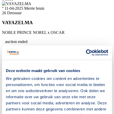
° 11-04-2025
Merrie
bruin
26
Dressuur
VAYAZELMA
NOBLE PRINCE NOREL
x
OSCAR
auction ended
€
3000
° 23-04-2025
Merrie
vos
30
Dressuur
Deze website maakt gebruik van cookies
VANILLYRA
We gebruiken cookies om content en advertenties te
ROCKY NOREL
x
DETTORI
personaliseren, om functies voor social media te bieden
en om ons websiteverkeer te analyseren. Ook delen we
auction ended
informatie over uw gebruik van onze site met onze
€
3000
partners voor social media, adverteren en analyse. Deze
partners kunnen deze gegevens combineren met andere
° 27-03-2025
Merrie
bruin