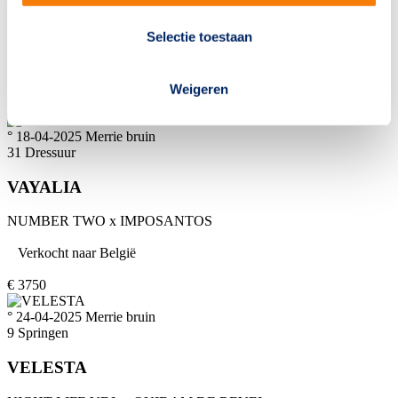
VIOLA-STRONA
Selectie toestaan
SARAI L
x
BORDEAUX
Verkocht naar
Nederland
Weigeren
€
3500
° 18-04-2025
Merrie
bruin
31
Dressuur
VAYALIA
NUMBER TWO
x
IMPOSANTOS
Verkocht naar
België
€
3750
° 24-04-2025
Merrie
bruin
9
Springen
VELESTA