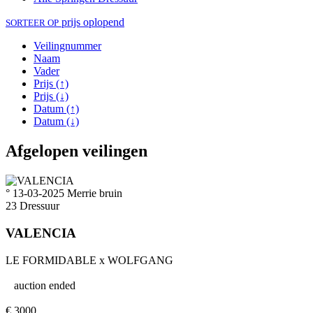
prijs oplopend
SORTEER OP
Veilingnummer
Naam
Vader
Prijs (↑)
Prijs (↓)
Datum (↑)
Datum (↓)
Afgelopen veilingen
° 13-03-2025
Merrie
bruin
23
Dressuur
VALENCIA
LE FORMIDABLE
x
WOLFGANG
auction ended
€
3000